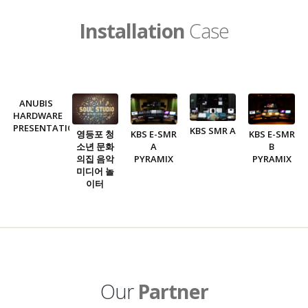
Installation
Case
ANUBIS
HARDWARE
PRESENTATION
KBS SMR A
영등포 청
KBS E-SMR
KBS E-SMR
소년 문화
A
B
의집 음악
PYRAMIX
PYRAMIX
미디어 놀
이터
Our
Partner