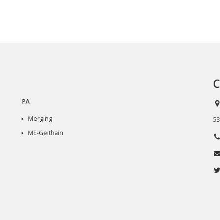
C
PA
Merging
53
ME-Geithain